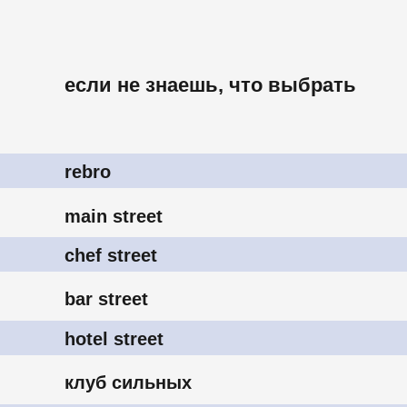
rebro
main street
chef street
bar street
hotel street
клуб сильных
asia street
technology street
franchise street
ковёркинг