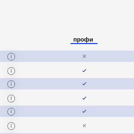
профи
rebro