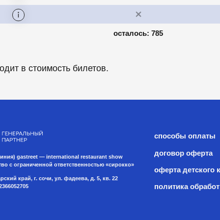
способы оплаты
договор оферта
treet — international restaurant show
аниченной ответственностью «сирокко»
оферта детского кемпа «гастрит
 г. сочи, ул. фадеева, д. 5, кв. 22
политика обработки персональ
5