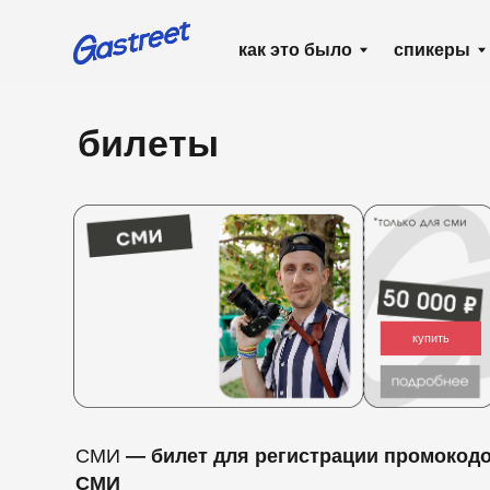
как это было
спикеры
ра
билеты
купить
СМИ
— билет для регистрации промокодов
П
СМИ
о
т
R