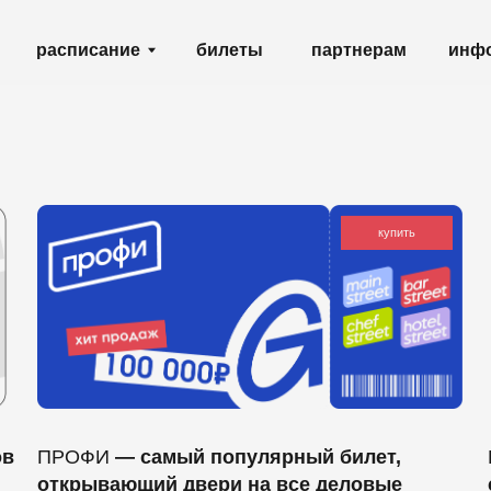
партнерам
списание
билеты
инфо
shop
купить
РОФИ
— самый популярный билет,
REBRO
— за
ткрывающий двери на все деловые
со своей п
ематические площадки, кроме площадки
для собстве
EBRO