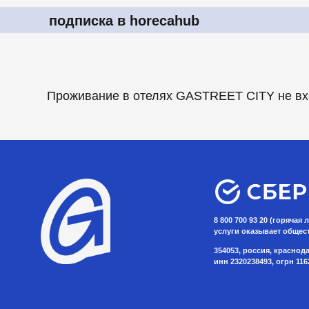
8 800 700 93 20 (горячая линия) gas
услуги оказывает общество с огр
354053, россия, краснодарский край,
инн 2320238493, огрн 116236605270