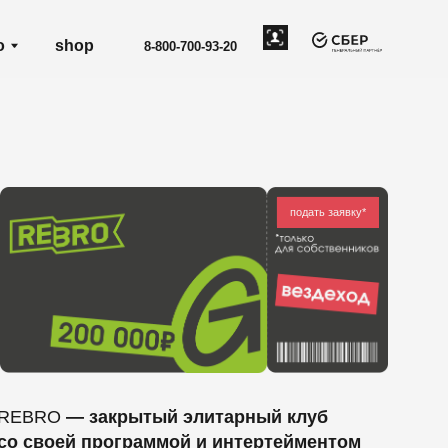
8-800-700-93-20
подать заявку*
крытый элитарный клуб
рограммой и интертейментом
нников и владельцев бизнеса