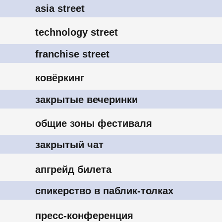
закрытые вечеринки
общие зоны фестиваля
закрытый чат
апгрейд билета
спикерство в паблик-толках
пресс-конференция
подписка в horecahub
Проживание в отелях GASTREET CITY не входит в 