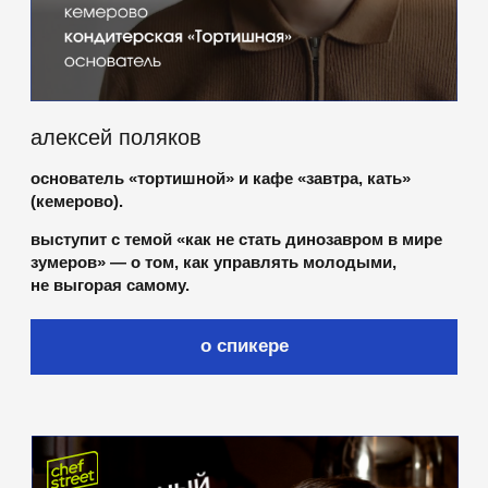
вадим горбанев
шеф ресторана co-co chalet (cочи). топ 5 — юга
по версии where to eat.
на gastreet он покажет, как превратить вкус
места в гастрономический бренд —
и почему это направление вышло за рамки
одного курорта, став частью большой
гастрокарты юга.
о спикере
финалисты 2025