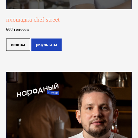
площадка chef street
608 голосов
визитка
результаты