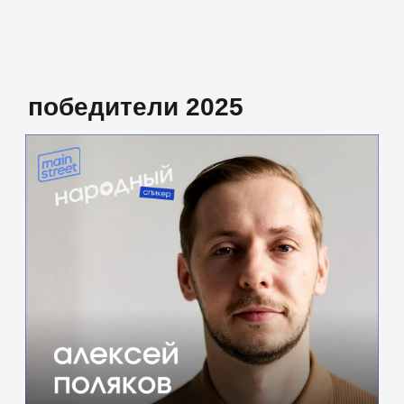
алексей поляков
основатель «тортишной» и кафе «завтра, кать»
(кемерово).
выступит с темой «как не стать динозавром в мире
зумеров» — о том, как управлять молодыми,
не выгорая самому.
о спикере