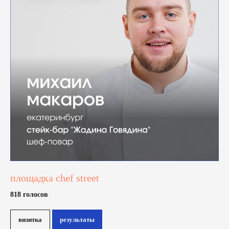
площадка chef street
818 голосов
визитка
результаты