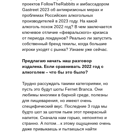
проектов FollowTheRabbits и амбассадором
ЗАКРЫТЫЙ ЧАТ
ЗАКРЫТЫЙ ЧАТ
ЗАКРЫТЫЙ ЧАТ
ЗАКРЫТЫЙ ЧАТ
Gastreet 2023 об антикризисных мерах и
GASTREET NIGHT SHOW
GASTREET NIGHT SHOW
GASTREET NIGHT SHOW
GASTREET NIGHT SHOW
проблемах Российских алкогольных
производителей в 2023 году. На какой
ПРОЖИВАНИЕ В ОТЕЛЕ 5*
ПРОЖИВАНИЕ В ОТЕЛЕ 5*
ПРОЖИВАНИЕ В ОТЕЛЕ 5*
ПРОЖИВАНИЕ В ОТЕЛЕ 5*
алкоголь похож 2022 год? В чем заключается
VIP-ЛИНИЯ ПОДДЕРЖКИ
VIP-ЛИНИЯ ПОДДЕРЖКИ
VIP-ЛИНИЯ ПОДДЕРЖКИ
VIP-ЛИНИЯ ПОДДЕРЖКИ
ключевое отличие «февральского» кризиса
ИНДИВИДУАЛЬНЫЙ ТРАНСФЕР
ИНДИВИДУАЛЬНЫЙ ТРАНСФЕР
ИНДИВИДУАЛЬНЫЙ ТРАНСФЕР
ИНДИВИДУАЛЬНЫЙ ТРАНСФЕР
от периода локдаунов? Реально ли запустить
собственный бренд текилы, когда большие
200 000 Р
100 000 Р
45 000 Р
35 000 Р
игроки уходят с рынка? Узнаем уже сейчас.
Предлагаю начать наш разговор
издалека. Если сравнивать 2022 год с
алкоголем – что бы это было?
Трудно рассуждать такими категориями, но
пусть это будут шоты Fernet Branca. Они
любимы многими в барной среде, полезны
для пищеварения, но имеют очень
специфический вкус. Последние 3 года мы
будто шот за шотом пьем этот прекрасный
напиток. Сначала нам горько, непонятно и
странно. А потом…к этому ощущению очень
даже привыкаешь и пытаешься найти