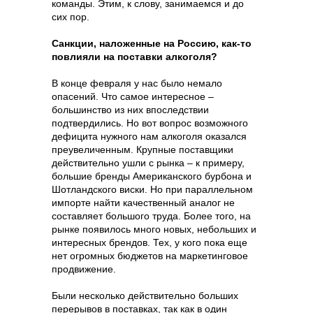
команды. Этим, к слову, занимаемся и до
сих пор.
Санкции, наложенные на Россию, как-то
повлияли на поставки алкоголя?
В конце февраля у нас было немало
опасений. Что самое интересное –
большинство из них впоследствии
подтвердились. Но вот вопрос возможного
дефицита нужного нам алкоголя оказался
преувеличенным. Крупные поставщики
действительно ушли с рынка – к примеру,
большие бренды Американского бурбона и
Шотландского виски. Но при параллельном
импорте найти качественный аналог не
составляет большого труда. Более того, на
рынке появилось много новых, небольших и
Content Oriented Web
интересных брендов. Тех, у кого пока еще
нет огромных бюджетов на маркетинговое
Make great presentations, longreads, and landing pages, as well as photo
stories, blogs, lookbooks, and all other kinds of content oriented projects.
продвижение.
Были несколько действительно больших
перерывов в поставках, так как в один