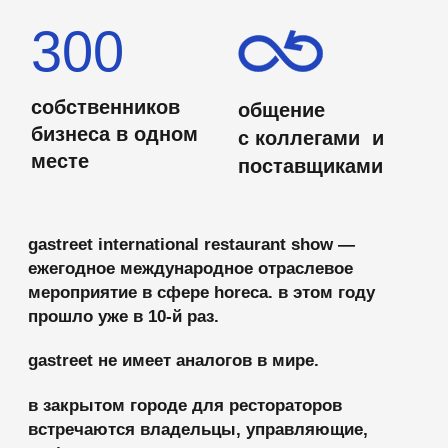
gastreet не имеет аналогов в мире.
в закрытом городе для рестораторов
встречаются владельцы, управляющие,
шеф-повара, отельеры, виноделы и сомелье,
специалисты барной и кофейной отрасли,
топовые поставщики со всей страны.
наша миссия — вывести ресторанную
индустрию в россии на новый качественный̆
уровень, предлагая передовые программы,
креативные коллаборации и сообщество
для взаимодействия рестораторов.
аудитория деловых
и тематических площадок
для владельцев
и инвесторов