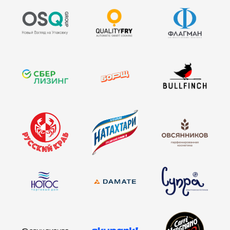
способы оплаты
договор оферта
оферта детского
кемпа «гастритик»
политика обработки
персональных
данных
8 800 700 93 20 (горячая линия) gastreet — international
restaurant show
услуги оказывает общество с ограниченной
ответственностью «сирокко»
354053, россия, краснодарский край, г. сочи,
ул. фадеева, д. 5, кв. 22
инн 2320238493, огрн 1162366052705