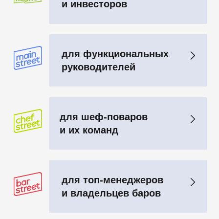
для будущих
рестораторов
для маленьких
гостей большого
фестиваля
chinatown на улицах
gastreet city
история gastreet