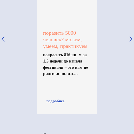
поразить 5000
человек? можем,
умеем, практикуем
покрасить 816 кв. м за
1,5 недели до начала
партнеры по организации
фестиваля – это вам не
рилсики пилить...
подробнее
партнеры мероприятия