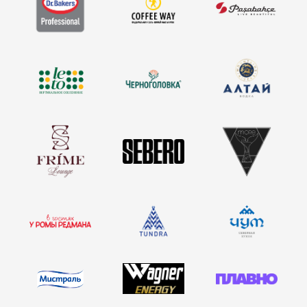
хочешь быть в курсе
всех ништяков?
напиши свой e-mail, чтобы первым
узнавать о новостях, акциях и прочих
фишках от gastreet team
mail@example.com
я ознакомлен и согласен с положениями
оферты
я ознакомлен и согласен с положениями
политики в
отношении обработки персональных данных
я предоставляю свое
согласие на обработку
персональных данных
я
согласен получать новости и рекламные рассылки
подписаться