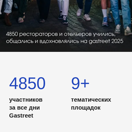
4850
9+
участников
тематических
за все дни
площадок
Gastreet
300
собственников
общение
бизнеса в одном
с коллегами и
месте
поставщиками
gastreet international restaurant show —
ежегодное международное отраслевое
мероприятие в сфере horeca. в этом году
прошло уже в 10-й раз.