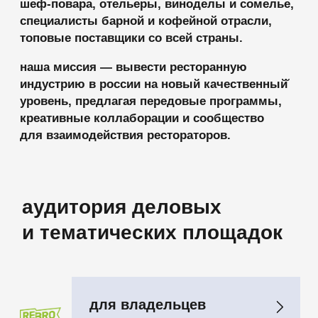
для функциональных
руководителей
для шеф-поваров
и их команд
для топ-менеджеров
и владельцев баров
для отельеров
новой эпохи
площадка для публичной
шеф-повару
продажи франшиз