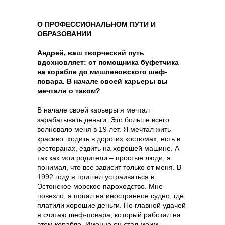
ЗАКРЫТЫЙ ЧАТ
ЗАКРЫТЫЙ ЧАТ
ЗАКРЫТЫЙ ЧАТ
ЗАКРЫТЫЙ ЧАТ
GASTREET NIGHT SHOW
О ПРОФЕССИОНАЛЬНОМ ПУТИ И
GASTREET NIGHT SHOW
GASTREET NIGHT SHOW
GASTREET NIGHT SHOW
ОБРАЗОВАНИИ
ПРОЖИВАНИЕ В ОТЕЛЕ 5*
ПРОЖИВАНИЕ В ОТЕЛЕ 5*
ПРОЖИВАНИЕ В ОТЕЛЕ 5*
ПРОЖИВАНИЕ В ОТЕЛЕ 5*
VIP-ЛИНИЯ ПОДДЕРЖКИ
VIP-ЛИНИЯ ПОДДЕРЖКИ
VIP-ЛИНИЯ ПОДДЕРЖКИ
VIP-ЛИНИЯ ПОДДЕРЖКИ
Андрей, ваш творческий путь
ИНДИВИДУАЛЬНЫЙ ТРАНСФЕР
вдохновляет: от помощника буфетчика
ИНДИВИДУАЛЬНЫЙ ТРАНСФЕР
ИНДИВИДУАЛЬНЫЙ ТРАНСФЕР
ИНДИВИДУАЛЬНЫЙ ТРАНСФЕР
на корабле до мишленовского шеф-
200 000 Р
повара. В начале своей карьеры вы
100 000 Р
45 000 Р
40 000 Р
мечтали о таком?
В начале своей карьеры я мечтал
зарабатывать деньги. Это больше всего
волновало меня в 19 лет. Я мечтал жить
красиво: ходить в дорогих костюмах, есть в
ресторанах, ездить на хорошей машине. А
так как мои родители – простые люди, я
понимал, что все зависит только от меня. В
1992 году я пришел устраиваться в
Эстонское морское пароходство. Мне
повезло, я попал на иностранное судно, где
платили хорошие деньги. Но главной удачей
я считаю шеф-повара, который работал на
этом корабле. Именно он стал моим