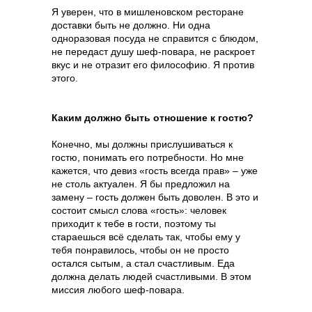
персональных
данных
Я уверен, что в мишленовском ресторане
доставки быть не должно. Ни одна
одноразовая посуда не справится с блюдом,
8 800 700 93 20 (горячая линия) gastreet — international
restaurant show
не передаст душу шеф-повара, не раскроет
услуги оказывает общество с ограниченной
ответственностью «сирокко»
вкус и не отразит его философию. Я против
354053, россия, краснодарский край, г. сочи,
этого.
ул. фадеева, д. 5, кв. 22
инн 2320238493, огрн 1162366052705
Каким должно быть отношение к гостю?
Конечно, мы должны прислушиваться к
гостю, понимать его потребности. Но мне
кажется, что девиз «гость всегда прав» – уже
не столь актуален. Я бы предложил на
замену – гость должен быть доволен. В это и
состоит смысл слова «гость»: человек
приходит к тебе в гости, поэтому ты
стараешься всё сделать так, чтобы ему у
тебя понравилось, чтобы он не просто
остался сытым, а стал счастливым. Еда
должна делать людей счастливыми. В этом
миссия любого шеф-повара.