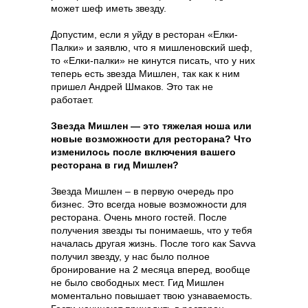
может шеф иметь звезду.
Допустим, если я уйду в ресторан «Елки-
Палки» и заявлю, что я мишленовский шеф,
то «Елки-палки» не кинутся писать, что у них
теперь есть звезда Мишлен, так как к ним
пришел Андрей Шмаков. Это так не
работает.
Звезда Мишлен — это тяжелая ноша или
новые возможности для ресторана? Что
изменилось после включения вашего
ресторана в гид Мишлен?
Звезда Мишлен – в первую очередь про
бизнес. Это всегда новые возможности для
ресторана. Очень много гостей. После
Content Oriented Web
получения звезды ты понимаешь, что у тебя
Make great presentations, longreads, and landing pages, as well as photo
началась другая жизнь. После того как Savva
stories, blogs, lookbooks, and all other kinds of content oriented projects.
получил звезду, у нас было полное
бронирование на 2 месяца вперед, вообще
не было свободных мест. Гид Мишлен
моментально повышает твою узнаваемость.