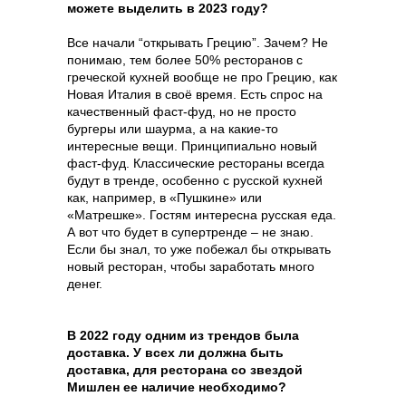
можете выделить в 2023 году?
Все начали “открывать Грецию”. Зачем? Не
понимаю, тем более 50% ресторанов с
греческой кухней вообще не про Грецию, как
Новая Италия в своё время. Есть спрос на
качественный фаст-фуд, но не просто
бургеры или шаурма, а на какие-то
интересные вещи. Принципиально новый
фаст-фуд. Классические рестораны всегда
будут в тренде, особенно с русской кухней
как, например, в «Пушкине» или
«Матрешке». Гостям интересна русская еда.
А вот что будет в супертренде – не знаю.
Если бы знал, то уже побежал бы открывать
новый ресторан, чтобы заработать много
денег.
способы оплаты
В 2022 году одним из трендов была
договор оферта
доставка. У всех ли должна быть
оферта детского
доставка, для ресторана со звездой
кемпа «гастритик»
Мишлен ее наличие необходимо?
политика обработки