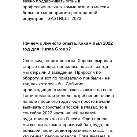
важно поддерживать огонь в
ЗАКРЫТЫЙ ЧАТ
профессиональных комьюнити и о миссии
ЗАКРЫТЫЙ ЧАТ
ЗАКРЫТЫЙ ЧАТ
большого мероприятия ресторанной
GASTREET NIGHT SHOW
GASTREET NIGHT SHOW
GASTREET NIGHT SHOW
индустрии - GASTREET 2023.
ПРОЖИВАНИЕ В ОТЕЛЕ 5*
ПРОЖИВАНИЕ В ОТЕЛЕ 5*
ПРОЖИВАНИЕ В ОТЕЛЕ 5*
VIP-ЛИНИЯ ПОДДЕРЖКИ
VIP-ЛИНИЯ ПОДДЕРЖКИ
VIP-ЛИНИЯ ПОДДЕРЖКИ
ИНДИВИДУАЛЬНЫЙ ТРАНСФЕР
ИНДИВИДУАЛЬНЫЙ ТРАНСФЕР
ИНДИВИДУАЛЬНЫЙ ТРАНСФЕР
Начнем с личного опыта. Каким был 2022
200 000 Р
год для Hurma Group?
100 000 Р
45 000 Р
Сложным, но интересным. Хорошо выросли
старые проекты, появились новые - за год
мы открыли 3 заведения. Приросли по
обороту, а вот по показателю прибыли - не
так, как хотелось бы. События,
происходящие в мире, сказываются на всех.
Гости поменяли модель потребления: если в
начале прошлого года люди просто начали
выпивать с грустью и тоской в глазах, то в
сентябре 2022 часть нашей целевой
аудитории уехала из России. Один проект
мы все же закрыли: красивый бар, куда, по
большей части, ходил креативный класс - те,
кто сейчас релоцировался. Пока думаем, в