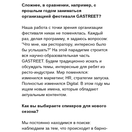
Сложнее, в сравнении, например, с
прошлым годом заниматься
организацией фестиваля GASTREET?
Наша работа с точки зрения организации
фестиваля никак не поменялась. Каждый
раз, делая программу, я задаюсь вопросом:
"Что мне, как ресторатору, интересно было
бы услышать?" На этой парадигме строится
вся научно-образовательная часть
GASTREET. Будем традиционно искать и
обсуждать темы, интересные для ребят из
ресто-индустрии. Мир поменялся:
изменился маркетинг, HR, стратегии запуска.
Полностью изменился Digital. В этом году мы
Content Oriented Web
ищем новые имена, которые обладают
актуальным контентом.
Make great presentations, longreads, and landing pages, as well as photo
stories, blogs, lookbooks, and all other kinds of content oriented projects.
Как вы выбираете спикеров для нового
сезона?
Мы постоянно находимся в поиске:
наблюдаем за тем, что происходит в барно-