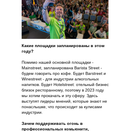
способы оплаты
договор оферта
Какие площадки запланированы в этом
году?
оферта детского
кемпа «гастритик»
Помимо нашей основной площадки -
политика обработки
персональных
Mainstreet, запланирована Barista Street -
данных
будем говорить про кофе. Будет Barstreet и
Winestreet - для индустрии алкогольных
8 800 700 93 20 (горячая линия) gastreet — international
напитков. Будет Hotelstreet: отельный бизнес
restaurant show
услуги оказывает общество с ограниченной
близок ресторанному, поэтому в 2023 году
ответственностью «сирокко»
мы хотим прокачать и эту сферу. Здесь
354053, россия, краснодарский край, г. сочи,
выступят лидеры мнений, которые знают не
ул. фадеева, д. 5, кв. 22
инн 2320238493, огрн 1162366052705
понаслышке, что происходит за кулисами
индустрии.
Зачем поддерживать огонь в
профессиональных комьюнити,