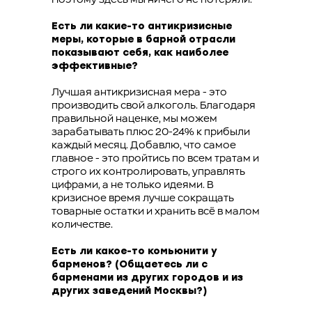
Есть ли какие-то антикризисные
меры, которые в барной отрасли
показывают себя, как наиболее
эффективные?
способы оплаты
Лучшая антикризисная мера - это
договор оферта
производить свой алкоголь. Благодаря
оферта детского
правильной наценке, мы можем
кемпа «гастритик»
зарабатывать плюс 20-24% к прибыли
политика обработки
каждый месяц. Добавлю, что самое
персональных
данных
главное - это пройтись по всем тратам и
строго их контролировать, управлять
8 800 700 93 20 (горячая линия) gastreet —
цифрами, а не только идеями. В
international restaurant show
кризисное время лучше сокращать
услуги оказывает общество с ограниченной
ответственностью «сирокко»
товарные остатки и хранить всё в малом
354053, россия, краснодарский край, г. сочи,
количестве.
ул. фадеева, д. 5, кв. 22
инн 2320238493, огрн 1162366052705
Есть ли какое-то комьюнити у
барменов? (Общаетесь ли с
барменами из других городов и из
других заведений Москвы?)