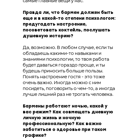
самые главные вещи у нас.
Правда ли, что бармен должен быть
еще и в какой-то степени психологом:
предугадать настроение,
посоветовать коктейль, послушать
душевную историю?
Да, возможно. В любом случае, если ты
обладаешь какими-то навыками и
знаниями психологии, то твоя работа
будет даваться гораздо проще, и ты
будешь приносить больше пользы.
Понять настроение гостя - это тоже
очень важно. Иногда можно с ним
посидеть, поговорить о чем-то, а иногда
лучше лишний раз не трогать человека.
Бармены работают ночью, какой у
вас режим? Как совмещать дневную
личную жизнь и ночную
профессиональную? Как важно
заботиться о здоровье при таком
графике?