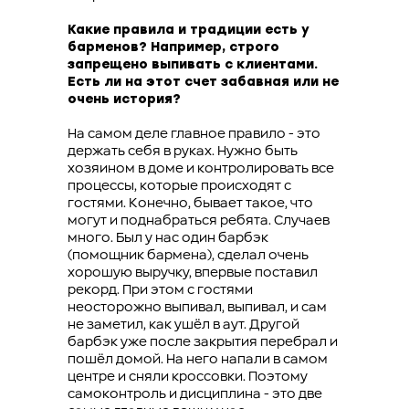
Какие правила и традиции есть у
барменов? Например, строго
запрещено выпивать с клиентами.
Есть ли на этот счет забавная или не
очень история?
На самом деле главное правило - это
держать себя в руках. Нужно быть
хозяином в доме и контролировать все
процессы, которые происходят с
гостями. Конечно, бывает такое, что
могут и поднабраться ребята. Случаев
много. Был у нас один барбэк
(помощник бармена), сделал очень
хорошую выручку, впервые поставил
рекорд. При этом с гостями
неосторожно выпивал, выпивал, и сам
не заметил, как ушёл в аут. Другой
барбэк уже после закрытия перебрал и
пошёл домой. На него напали в самом
центре и сняли кроссовки. Поэтому
самоконтроль и дисциплина - это две