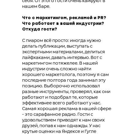
Content Oriented Web
себя. От этого гости очень кайфуют в
нашем баре.
Make great presentations, longreads, and landing pages, as well as
photo stories, blogs, lookbooks, and all other kinds of content
Что с маркетингом, рекламой и PR?
oriented projects.
Что работает в вашей индустрии?
Откуда гости?
С пиаром всё просто: иногда нужно
делать публикации, выступать с
экспертными материалами, делиться
лайфхаками, давать интервью. Вот с
маркетингом потяжелее. В нашей
индустрии очень сложно найти
хорошего маркетолога, поэтому я сам
последние полтора года занимал эту
позицию. Выборочно использовал
разные инструменты, проверял, как они
работают и подобрал те, которые
эффективнее всего работают у нас.
Самая хорошая реклама в нашей сфере
- это сарафанное радио. Гости с
удовольствием приводят к нам своих
друзей, попав к нам однажды. У нас
крутые оценки на Яндексе и Гугле