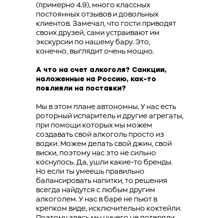
(примерно 4.9), много классных
постоянных отзывов и довольных
клиентов. Замечал, что гости приводят
своих друзей, сами устраивают им
экскурсии по нашему бару. Это,
конечно, выглядит очень мощно.
А что на счет алкоголя? Санкции,
наложенные на Россию, как-то
повлияли на поставки?
Мы в этом плане автономны. У нас есть
роторный испаритель и другие агрегаты,
при помощи которых мы можем
создавать свой алкоголь просто из
водки. Можем делать свой джин, свой
виски, поэтому нас это не сильно
коснулось. Да, ушли какие-то бренды.
Но если ты умеешь правильно
балансировать напитки, то решения
всегда найдутся с любым другим
алкоголем. У нас в баре не пьют в
крепком виде, исключительно коктейли.
Поэтому здесь мы ничего не потеряли.