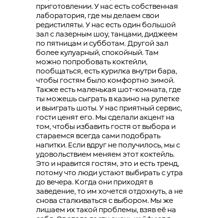
приготовлении. У нас есть собственная
лаборатория, где мы делаем свои
редистиляты. У нас есть один большой
зал с лазерным шоу, танцами, диджеем
по пятницам и субботам. Другой зал
более кулуарный, спокойный. Там
можно попробовать коктейли,
пообщаться, есть курилка внутри бара,
чтобы гостям было комфортно зимой.
Также есть маленькая шот-комната, где
ты можешь сыграть в казино на рулетке
и выиграть шоты. У нас приятный сервис,
гости ценят его. Мы сделали акцент на
том, чтобы избавить гостя от выбора и
стараемся всегда сами подобрать
напитки. Если вдруг не получилось, мы с
удовольствием меняем этот коктейль.
Это и нравится гостям, это и есть тренд,
потому что люди устают выбирать с утра
до вечера. Когда они приходят в
заведение, то им хочется отдохнуть, а не
снова сталкиваться с выбором. Мы же
лишаем их такой проблемы, взяв её на