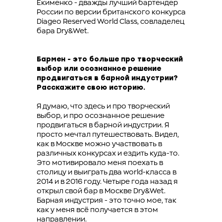
Екименко - дважды лучший бартендер
России по версии британского конкурса
Diageo Reserved World Class, совладелец
бара Dry&Wet.
Бармен - это больше про творческий
выбор или осознанное решение
продвигаться в барной индустрии?
Расскажите свою историю.
Я думаю, что здесь и про творческий
выбор, и про осознанное решение
продвигаться в барной индустрии. Я
просто мечтал путешествовать. Видел,
как в Москве можно участвовать в
различных конкурсах и ездить куда-то.
Это мотивировало меня поехать в
столицу и выиграть два world-класса в
2014 и в 2016 году. Четыре года назад я
открыл свой бар в Москве Dry&Wet.
Барная индустрия - это точно мое, так
как у меня всё получается в этом
направлении.