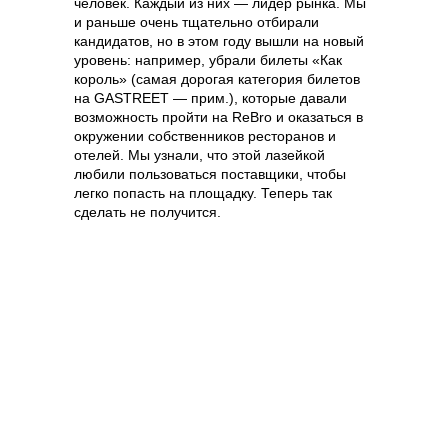
человек. Каждый из них — лидер рынка. Мы
и раньше очень тщательно отбирали
кандидатов, но в этом году вышли на новый
уровень: например, убрали билеты «‎Как
король»‎ (самая дорогая категория билетов
на GASTREET — прим.), которые давали
Content Oriented Web
возможность пройти на ReBro и оказаться в
окружении собственников ресторанов и
Make great presentations, longreads, and landing pages, as well as photo
stories, blogs, lookbooks, and all other kinds of content oriented projects.
отелей. Мы узнали, что этой лазейкой
любили пользоваться поставщики, чтобы
легко попасть на площадку. Теперь так
сделать не получится.