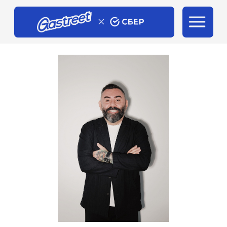
Главная
/
Почитать