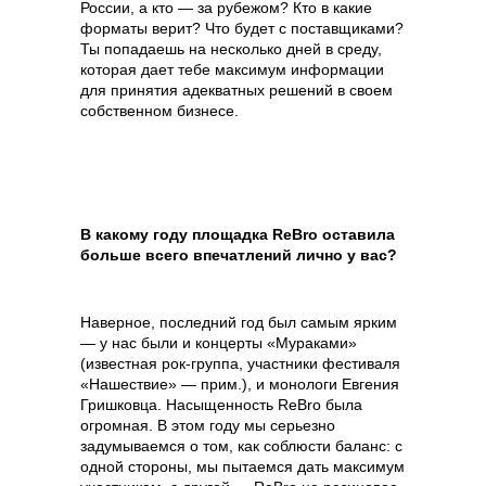
России, а кто — за рубежом? Кто в какие
форматы верит? Что будет с поставщиками?
способы оплаты
Ты попадаешь на несколько дней в среду,
которая дает тебе максимум информации
договор оферта
для принятия адекватных решений в своем
оферта детского
собственном бизнесе.
кемпа «гастритик»
политика обработки
персональных
данных
8 800 700 93 20 (горячая линия) gastreet — international
restaurant show
В какому году площадка ReBro оставила
услуги оказывает общество с ограниченной
ответственностью «сирокко»
больше всего впечатлений лично у вас?
354053, россия, краснодарский край, г. сочи,
ул. фадеева, д. 5, кв. 22
инн 2320238493, огрн 1162366052705
Наверное, последний год был самым ярким
— у нас были и концерты «‎Мураками»‎
(известная рок-группа, участники фестиваля
«‎Нашествие»‎ — прим.), и монологи Евгения
Гришковца. Насыщенность ReBro была
огромная. В этом году мы серьезно
задумываемся о том, как соблюсти баланс: с
одной стороны, мы пытаемся дать максимум