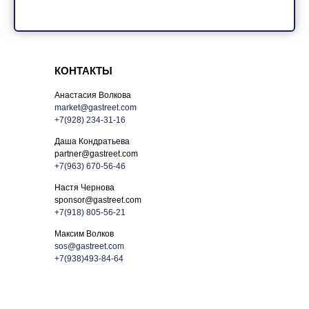
КОНТАКТЫ
Анастасия Волкова
market@gastreet.com
+7(928) 234-31-16
Даша Кондратьева
способы оплаты
partner@gastreet.com
договор оферта
+7(963) 670-56-46
оферта детского
Настя Чернова
кемпа «гастритик»
sponsor@gastreet.com
политика обработки
+7(918) 805-56-21
персональных
данных
Максим Волков
sos@gastreet.com
8 800 700 93 20 (горячая линия) gastreet — international
+7(938)493-84-64
restaurant show
услуги оказывает общество с ограниченной
ответственностью «сирокко»
354053, россия, краснодарский край, г. сочи,
ул. фадеева, д. 5, кв. 22
инн 2320238493, огрн 1162366052705