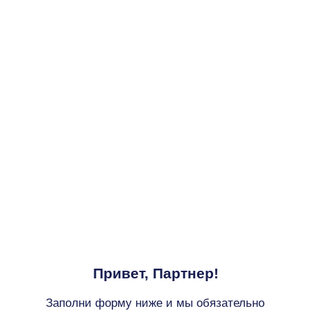
Сочи, Курорт Красная Поляна,
уровень +960
Привет, Партнер!
Заполни форму ниже и мы обязательно
свяжемся для подтверждения твоего участия
в промотуре.