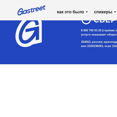
как это было
спикеры
ра
8 800 700 93 20 (горячая линия) gas
услуги оказывает общество с огр
354053, россия, краснодарский край,
инн 2320238493, огрн 116236605270