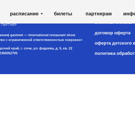
партнерам
списание
билеты
инфо
shop
способы оплаты
договор оферта
treet — international restaurant show
аниченной ответственностью «сирокко»
оферта детского кемпа «гастрит
 г. сочи, ул. фадеева, д. 5, кв. 22
политика обработки персональ
5