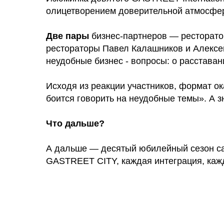
олицетворением доверительной атмосферы
Две пары
бизнес-партнеров — ресторатор
рестораторы Павел Калашников и Алексей
неудобные бизнес - вопросы: о расставан
Исходя из реакции участников, формат ок
боится говорить на неудобные темы». А 
Что дальше?
А дальше — десятый юбилейный сезон сам
GASTREET CITY, каждая интеграция, каждо
8 800 700 93 20 (горячая линия) gas
услуги оказывает общество с огр
354053, россия, краснодарский край,
инн 2320238493, огрн 116236605270