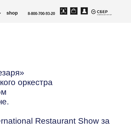
-800-700-93-20
езаря»
кого оркестра
ом
не.
national Restaurant Show за