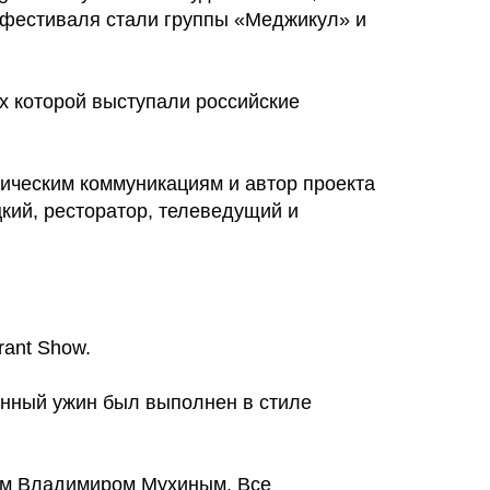
фестиваля стали группы «Меджикул» и
her kinds of content oriented projects.
х которой выступали российские
ическим коммуникациям и автор проекта
кий, ресторатор, телеведущий и
ant Show.
анный ужин был выполнен в стиле
ном Владимиром Мухиным. Все