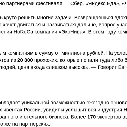
но партнерами фестиваля — Сбер, «Яндекс.Еда»‎, «
ь круто решить многие задачи. Возвращаешься вдо
о хочет двигаться и развиваться дальше, вопрос учас
ления HoReCa компании «‎ЭкоНива». В этом году ко
 компаниям в сумму от миллиона рублей. На усло
ктов из
20 000
прохожих, которые попали туда либо 
людей, цена входа слишком высока». — Говорит Ев
 обладает уникальной возможностью ежегодно обновл
ых ивентах России, увидит и услышит вся индустрия 
анного и отельного бизнеса. Более
170
экспертов в
 же на партнерских.