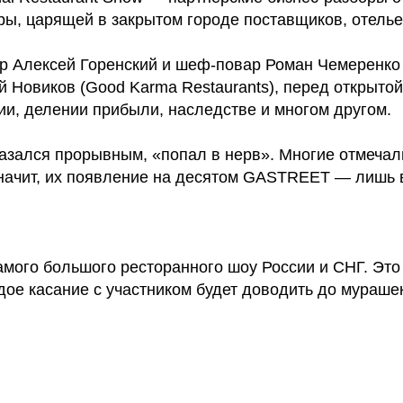
, царящей в закрытом городе поставщиков, отелье
 Алексей Горенский и шеф-повар Роман Чемеренко (Be
 Новиков (Good Karma Restaurants), перед открытой
ии, делении прибыли, наследстве и многом другом.
азался прорывным, «попал в нерв». Многие отмечали
значит, их появление на десятом GASTREET — лишь 
ого большого ресторанного шоу России и СНГ. Это 
способы оплаты
е касание с участником будет доводить до мурашек.
договор оферта
treet — international restaurant show
аниченной ответственностью «сирокко»
оферта детского кемпа «гастрит
 г. сочи, ул. фадеева, д. 5, кв. 22
политика обработки персональ
5