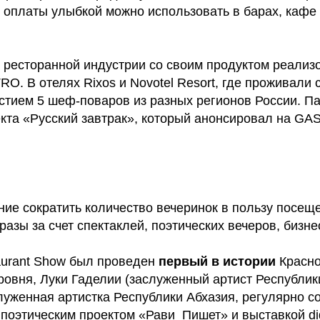
платы улыбкой можно использовать в барах, кафе и 
 ресторанной индустрии со своим продуктом реализ
RO. В отелях Rixos и Novotel Resort, где проживал
астием 5 шеф-поваров из разных регионов России. П
екта «Русский завтрак», который анонсировал на GA
е сократить количество вечеринок в пользу посеще
зы за счет спектаклей, поэтических вечеров, бизнес
aurant Show был проведен
первый в истории
Красно
уровня, Луки Гаделии (заслуженный артист Республи
луженная артистка Республики Абхазия, регулярно с
 поэтическим проектом «Рави_Пишет» и выставкой digi