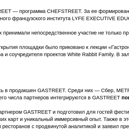
REET — программа CHEFSTREET. За ее формировани
ного французского института LYFE EXECUTIVE EDUCA
х принимали непосредственное участие не только пр
ткрытия площадки было приковано к лекции «Гастр
 и соучредителя проектов White Rabbit Family. В з
ись в продакшен GASTREET. Среди них — Сбер, MET
его числа партнеров интегрируются в GASTREET
по
артнером GASTREET и подготовил для гостей фести
ких карт и уникальный иммерсивный опыт. Также в 
и ресторанов с продвинутой аналитикой и заявил пр