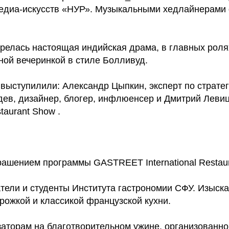
едиа-искусств «НУР». Музыкальными хедлайнерами 
Content Oriented Web
nd landing pages, as well as photo stories, blogs, lookbooks, and all ot
горелась настоящая индийская драма, в главных роля
ой вечеринкой в стиле Болливуд.
ыступилили: Александр Цыпкин, эксперт по стратег
в, дизайнер, блогер, инфлюенсер и Дмитрий Левиц
taurant Show .
ашением программы GASTREET International Restaur
атели и студенты Института гастрономии СФУ. Изыск
рожкой и классикой французской кухни.
заторам на благотворительном ужине, организован