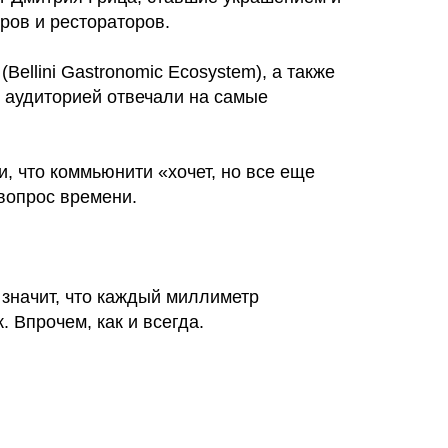
ров и рестораторов.
llini Gastronomic Ecosystem), а также
 аудиторией отвечали на самые
, что коммьюнити «хочет, но все еще
вопрос времени.
значит, что каждый миллиметр
всегда на связи
 Впрочем, как и всегда.
ик»
ных данных