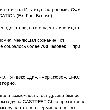
е отвечал Институт гастрономии СФУ —
TION (Ex. Paul Bocuse).
еподаватели, но и студенты института.
ономия, меняющая сознание» от
але собралось более
700
человек — при
RO, «Яндекс Еда», «Черкизово», EFKO
вторно
.
валя возможность тест-драйва бизнес-
этом году на GASTREET Сбер презентовал
емьеру платежного терминала нового