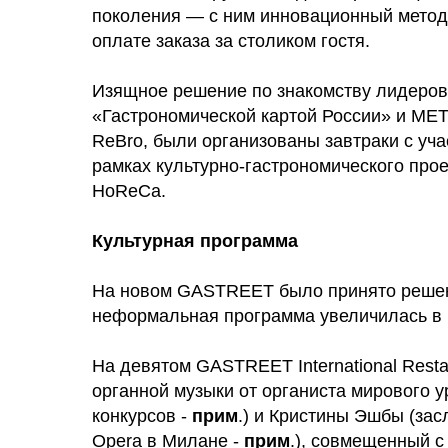
поколения — с ним инновационный метод о
оплате заказа за столиком гостя.
Изящное решение по знакомству лидеров
«Гастрономической картой России» и MET
ReBro, были организованы завтраки с уч
рамках культурно-гастрономического про
HoReCa.
Культурная программа
На новом GASTREET было принято решени
неформальная программа увеличилась в ра
На девятом GASTREET International Rest
органной музыки от органиста мирового 
конкурсов -
прим
.) и Кристины Эшбы (зас
Opera в Милане -
прим
.), совмещенный с