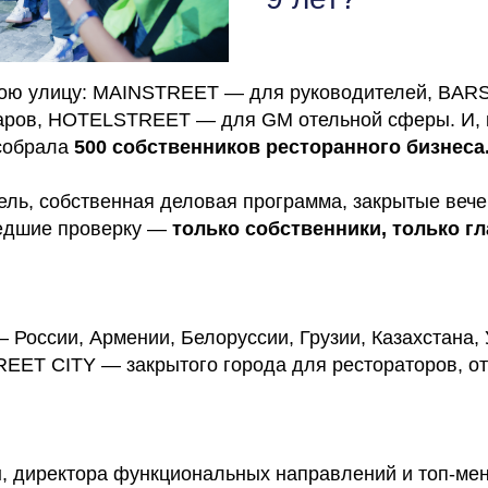
ЗАКРЫТЫЙ ЧАТ
ЗАКРЫТЫЙ ЧАТ
ЗАКРЫТЫЙ ЧАТ
ЗАКРЫТЫЙ ЧАТ
GASTREET NIGHT SHOW
GASTREET NIGHT SHOW
GASTREET NIGHT SHOW
GASTREET NIGHT SHOW
ПРОЖИВАНИЕ В ОТЕЛЕ 5*
ПРОЖИВАНИЕ В ОТЕЛЕ 5*
ПРОЖИВАНИЕ В ОТЕЛЕ 5*
ПРОЖИВАНИЕ В ОТЕЛЕ 5*
ою улицу: MAINSTREET — для руководителей, BAR
VIP-ЛИНИЯ ПОДДЕРЖКИ
VIP-ЛИНИЯ ПОДДЕРЖКИ
VIP-ЛИНИЯ ПОДДЕРЖКИ
VIP-ЛИНИЯ ПОДДЕРЖКИ
ров, HOTELSTREET — для GM отельной сферы. И, 
ИНДИВИДУАЛЬНЫЙ ТРАНСФЕР
ИНДИВИДУАЛЬНЫЙ ТРАНСФЕР
ИНДИВИДУАЛЬНЫЙ ТРАНСФЕР
ИНДИВИДУАЛЬНЫЙ ТРАНСФЕР
собрала
500 собственников ресторанного бизнеса
45 000 Р
35 000 Р
200 000 Р
100 000 Р
ель, собственная деловая программа, закрытые веч
едшие проверку —
только собственники, только г
— России, Армении, Белоруссии, Грузии, Казахстана,
EET CITY — закрытого города для рестораторов, от
 директора функциональных направлений и топ-ме