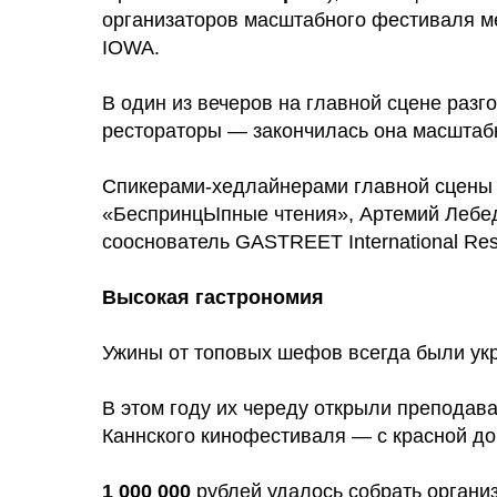
организаторов масштабного фестиваля м
IOWA.
Make great presentations, longreads, a
В один из вечеров на главной сцене раз
рестораторы — закончилась она масштабн
Спикерами-хедлайнерами главной сцены в
«БеспринцЫпные чтения», Артемий Лебеде
сооснователь GASTREET International Res
Высокая гастрономия
Ужины от топовых шефов всегда были укр
В этом году их череду открыли преподав
Каннского кинофестиваля — с красной до
1 000 000
рублей удалось собрать органи