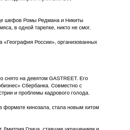
ице шефов Ромы Редмана и Никиты
яса, в одной тарелке, никто не смог.
а «География России», организованных
ыло снято на девятом GASTREET. Его
бизнес» Сбербанка. Совместно с
трии и проблемы кадрового голода.
 в формате кинозала, стала новым хитом
т Дмитрия Грица, ставшие украшением и