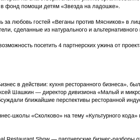
 в фонд помощи детям «Звезда на ладошке».
сь за любовь гостей «Веганы против Мясников» в л
ели, сделанные из натурального и альтернативного м
зможность посетить 4 партнерских ужина от проект
изнес в действии: кухня ресторанного бизнеса», б
ксей Шашкин — директор дивизиона «Малый и микро
суждали ближайшие перспективы ресторанной индус
знес-школы «Сколково» на тему «Культурного кода»
al Restaurant Show — партнерские бизнес-разборы о