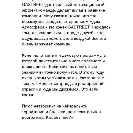
GASTREET дает сильный мотивационный
эффект команде, делает вклад в развитие
компании. Могу сказать точно, что это
поездку мы всегда с нетерпением ждем.
Атмосфера - это конек GASTREET. Находясь
там, ты находишься в городе друзей - это
способы оплаты
ощущаешься кожей, это в воздухе! Все это
договор оферта
очень заряжает команду.
оферта детского
кемпа «гастритик»
Конечно, отметим и деловую программу, в
которой действительно много полезного и
политика обработки
персональных
прикладного. Если хочешь напитаться
данных
знаниями - точно получится. В этому году
очень хотим услышать темы, связанные с
8 800 700 93 20 (горячая линия) gastreet — international
тем, как меняются тренды в ресторанной
restaurant show
услуги оказывает общество с ограниченной
отрасли и куда мы движемся. Это если
ответственностью «сирокко»
кратко.
354053, россия, краснодарский край, г. сочи,
ул. фадеева, д. 5, кв. 22
инн 2320238493, огрн 1162366052705
Плюс нетворкинг на нейтральной
территории и большая развлекательная
программа. Как без нее?»‎