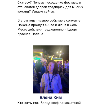
бизнесу? Почему посещение фестиваля
ЗАКРЫТЫЙ ЧАТ
ЗАКРЫТЫЙ ЧАТ
ЗАКРЫТЫЙ ЧАТ
ЗАКРЫТЫЙ ЧАТ
становится доброй традицией для многих
GASTREET NIGHT SHOW
команд? Узнаем сейчас.
GASTREET NIGHT SHOW
GASTREET NIGHT SHOW
GASTREET NIGHT SHOW
ПРОЖИВАНИЕ В ОТЕЛЕ 5*
ПРОЖИВАНИЕ В ОТЕЛЕ 5*
ПРОЖИВАНИЕ В ОТЕЛЕ 5*
ПРОЖИВАНИЕ В ОТЕЛЕ 5*
В этом году главное событие в сегменте
VIP-ЛИНИЯ ПОДДЕРЖКИ
VIP-ЛИНИЯ ПОДДЕРЖКИ
VIP-ЛИНИЯ ПОДДЕРЖКИ
VIP-ЛИНИЯ ПОДДЕРЖКИ
HoReCa пройдет с 3 по 8 июня в Сочи.
ИНДИВИДУАЛЬНЫЙ ТРАНСФЕР
Место действия традиционно - Курорт
ИНДИВИДУАЛЬНЫЙ ТРАНСФЕР
ИНДИВИДУАЛЬНЫЙ ТРАНСФЕР
ИНДИВИДУАЛЬНЫЙ ТРАНСФЕР
Красная Поляна.
200 000 Р
100 000 Р
45 000 Р
35 000 Р
Елена Ким
Кто есть кто:
Бренд-шеф паназиатской