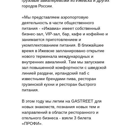
грузовые авиаперевозки из Ижевска и других
городов России.
«Мы представляем аэропортовую
деятельность в части общественного
питания - «Ижавиа» имеет собственный
бизнес-зал, VIP-зал, бар, кафе и кофейню и
занимается приготовлением и
укомплектованием питания. В ближайшее
время в Ижевске запланировано открытие
нового терминала международных и
внутренних авиалиний. Там мы запускаем
зал повышенной комфортности с шведской
линией раздачи, ирландский паб с
известными брендами пива, ресторан
грузинской кухни и ресторан быстрого
питания.
В этом году мы летим на GASTREET для
новых знакомств, познания новых тем и
направлений в области ресторанного и
отельного бизнеса - взяли 3 билета
«ПРОФИ».