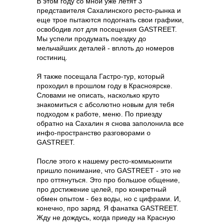
В этом году со мной уже летят 3
представителя Сахалинского ресто-рынка и
еще трое пытаются подогнать свои графики,
освободив лот для посещения GASTREET.
Мы успели продумать поездку до
мельчайших деталей - вплоть до номеров
гостиниц.
Я также посещала Гастро-тур, который
проходил в прошлом году в Красноярске.
Словами не описать, насколько круто
знакомиться с абсолютно новым для тебя
подходом к работе, меню. По приезду
обратно на Сахалин я снова заполонила все
инфо-пространство разговорами о
GASTREET.
После этого к нашему ресто-коммьюнити
пришло понимание, что GASTREET - это не
про оттянуться. Это про большое общение,
про достижение целей, про конкретный
обмен опытом - без воды, но с цифрами. И,
конечно, про заряд. Я фанатка GASTREET.
Жду не дождусь, когда приеду на Красную