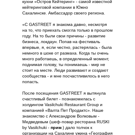
кухни «Остров Кейтеринг» - самой известной
кейтеринговой компании в Южно
Сахалинске. Амбассадор своего региона.
«С GASTREET я знакома давно, несмотря
на то, что приехать смогла только в прошлом
году. На то были свои причины - развитие
бизнеса, локдаун. Попав на фестиваль
впервые, я, если честно, растерялась - была
немного в шоке от размаха. Когда ты очень
много работаешь, в определенный момент,
поднимая голову, ты понимаешь - мир не
стоит на месте. Люди развивают и создают
сообщества - и мне посчастливилось в него
попасть.
После посещения GASTREET я вытянула
счастливый билет - познакомилась с
холдингом Vasilchuki Restaurant Group и
компанией «Валта Пет Продактс». Наше
знакомство с Александром Волковым -
Медведевым (шеф-повар ресторана RUSKI
by Vasilchuki -
прим
.) дало толчок к
организации на Сахалине ужина «География