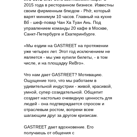
2015 года в ресторанном бизнесе. Известны
своим фирменным блюдом - Phở, который
варят минимум 10 часов. Главный на кухне
Bổ - шеф-повар Чан Ха Туан Ань. Под
управлением команды 20 кафе в Москве,
Санкт-Петербурге и Екатеринбурге.
«‎Мы ездим на GASTREET на протяжении
уже четырех лет. Этот год исключением не
является - мы уже купили билеты, - в том
числе, и на площадку ReBro».
Что нам дает GASTREET? Мотивацию.
Ощущение того, что мы работаем в
удивительной индустрии - живой, красивой,
умной, супер созидательной. Общепит
создает настолько очевидную ценность для
людей - она подтверждается спросом и
отраслевым ростом, вопреки всем
шагающим друг за другом кризисам.
GASTREET дает вдохновение. Его
получаешь от общения с