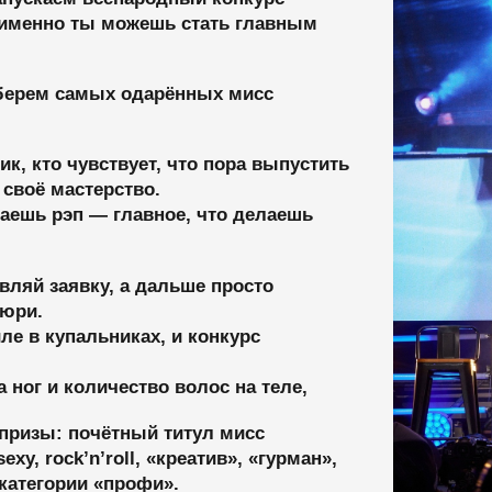
 чувствует, что пора выпустить
мастерство.
эп — главное, что делаешь
заявку, а дальше просто
упальниках, и конкурс
 количество волос на теле,
 почётный титул мисс
k’n’roll, «креатив», «гурман»,
ории «профи».
 всем, на что ты способен!
положение о проведении конкурса