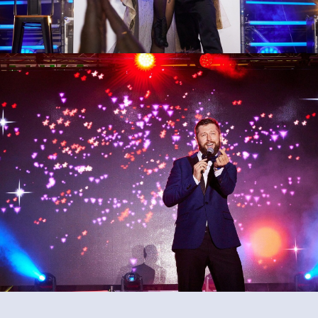
8 800 700 93 20 (горячая линия) gas
услуги оказывает общество с огр
354053, россия, краснодарский край,
инн 2320238493, огрн 116236605270