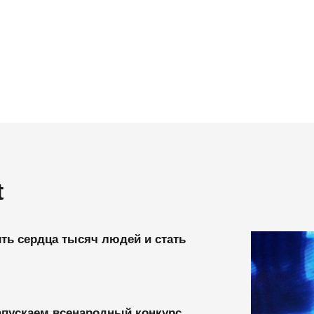
дца тысяч людей и стать
аем всенародный конкурс
о ты можешь стать главным
м самых одарённых мисс