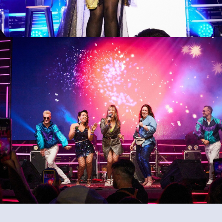
способы оплаты
договор оферта
treet — international restaurant show
аниченной ответственностью «сирокко»
оферта детского кемпа «гастрит
 г. сочи, ул. фадеева, д. 5, кв. 22
политика обработки персональ
5