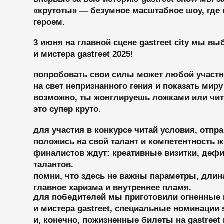
и мистера gastreet 2025!
попробовать свои силы может любой участник, кто
на свет непризнанного гения и показать миру своё 
возможно, ты жонглируешь ложками или читаешь р
это супер круто.
для участия в конкурсе читай условия, отправляй 
положись на свой талант и компетентность жюри.
финалистов ждут: креативные визитки, дефиле в к
талантов.
помни, что здесь не важны параметры, длина ног и
главное харизма и внутреннее пламя.
для победителей мы приготовили огненные призы:
и мистера gastreet, специальные номинации sexy, roc
и, конечно, пожизненные билеты на gastreet катег
бери друзей для храбрости (поддержки) — и покажи
раскрой свою крутость вместе с gastreet!