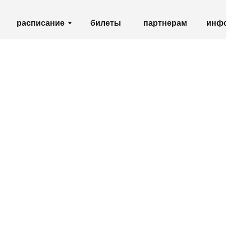
партнерам
списание
билеты
инфо
shop