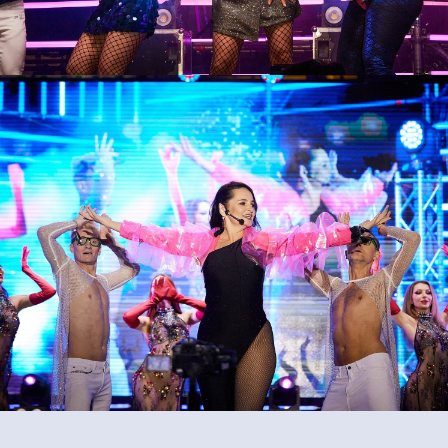
всегда на связи
ик»
ных данных