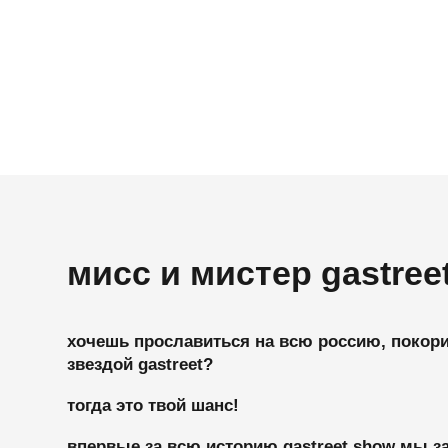
мисс и мистер gastreet
хочешь прославиться на всю россию, покорить сер
звездой gastreet?
тогда это твой шанс!
впервые за всю историю gastreet show мы запуск
«крутоты» — безумное масштабное шоу, где именн
героем.
3 июня на главной сцене gastreet city мы выбере