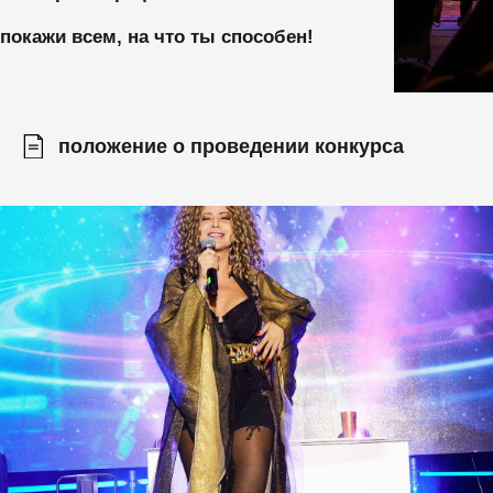
Content Oriented Web
nd landing pages, as well as photo stories, blogs, lookbooks, and all ot