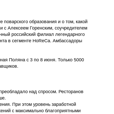
е поварского образования и о том, какой
ли с Алексеем Горенским, соучредителем
венный российский филиал легендарного
нта в сегменте HoReCa. Амбассадоры
ая Поляна с 3 по 8 июня. Только 5000
авщиков.
 преобладало над спросом. Ресторанов
ше.
ения. При этом уровень заработной
ожений с максимально благоприятными