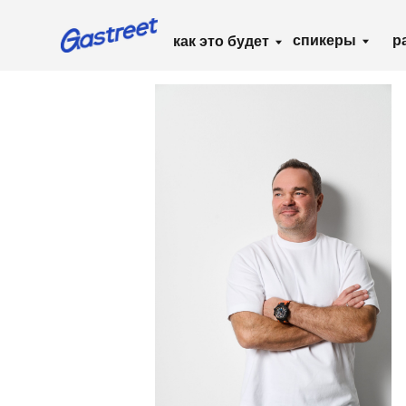
спикеры
расписа
как это будет
Главная
/
Почитать