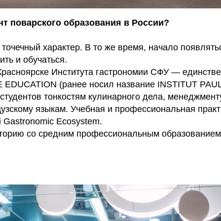
ент поварского образования в России?
 точечный характер. В то же время, начало появлят
ить и обучаться.
 Красноярске Института гастрономии СФУ — единств
VE EDUCATION (ранее носил название INSTITUT P
студентов тонкостям кулинарного дела, менеджмент
цузскому языкам. Учебная и профессиональная практ
ni Gastronomic Ecosystem.
сторию со средним профессиональным образованием