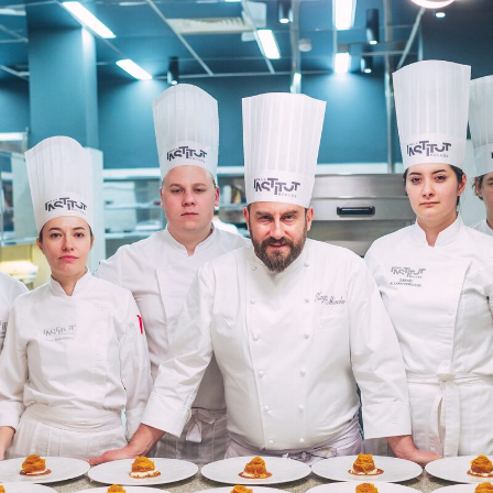
Content Oriented Web
nd landing pages, as well as photo stories, blogs, lookbooks, and all ot