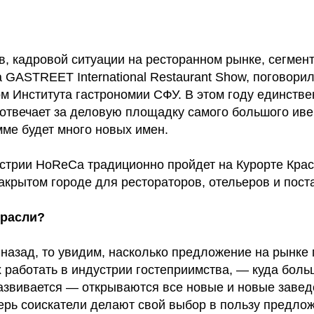
ЗАКРЫТЫЙ ЧАТ
ЗАКРЫТЫЙ ЧАТ
ЗАКРЫТЫЙ ЧАТ
ЗАКРЫТЫЙ ЧАТ
GASTREET NIGHT SHOW
GASTREET NIGHT SHOW
GASTREET NIGHT SHOW
GASTREET NIGHT SHOW
ПРОЖИВАНИЕ В ОТЕЛЕ 5*
ПРОЖИВАНИЕ В ОТЕЛЕ 5*
ПРОЖИВАНИЕ В ОТЕЛЕ 5*
ПРОЖИВАНИЕ В ОТЕЛЕ 5*
, кадровой ситуации на ресторанном рынке, сегмент
VIP-ЛИНИЯ ПОДДЕРЖКИ
VIP-ЛИНИЯ ПОДДЕРЖКИ
VIP-ЛИНИЯ ПОДДЕРЖКИ
VIP-ЛИНИЯ ПОДДЕРЖКИ
 GASTREET International Restaurant Show, поговори
ИНДИВИДУАЛЬНЫЙ ТРАНСФЕР
ИНДИВИДУАЛЬНЫЙ ТРАНСФЕР
ИНДИВИДУАЛЬНЫЙ ТРАНСФЕР
ИНДИВИДУАЛЬНЫЙ ТРАНСФЕР
ором Института гастрономии СФУ. В этом году единст
45 000 Р
35 000 Р
твечает за деловую площадку самого большого иве
200 000 Р
100 000 Р
мме будет много новых имен.
стрии HoReCa традиционно пройдет на Курорте Красн
закрытом городе для рестораторов, отельеров и пост
трасли?
 назад, то увидим, насколько предложение на рынке
работать в индустрии гостеприимства, — куда боль
азвивается — открываются все новые и новые завед
перь соискатели делают свой выбор в пользу предл