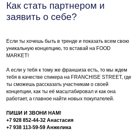
Как стать партнером и
заявить о себе?
способы оплаты
Если ты хочешь быть в тренде и показать всем свою
договор оферта
уникальную концепцию, то вставай на FOOD
оферта детского
MARKET!
кемпа «гастритик»
политика обработки
А если у тебя к тому же франшиза есть, то мы ждем
персональных
данных
тебя в качестве спикера на FRANCHISE STREET, где
ты сможешь рассказать участникам о своей
8 800 700 93 20 (горячая линия) gastreet — international
restaurant show
концепции, как ты её масштабировал и как она
услуги оказывает общество с ограниченной
ответственностью «сирокко»
работает, а главное найти новых покупателей.
354053, россия, краснодарский край, г. сочи,
ул. фадеева, д. 5, кв. 22
инн 2320238493, огрн 1162366052705
ПИШИ И ЗВОНИ НАМ!
+7 928 852-44-32
Анастасия
+7 938 113-59-59
Анжелика