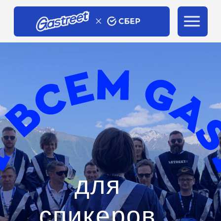
для
спикеров