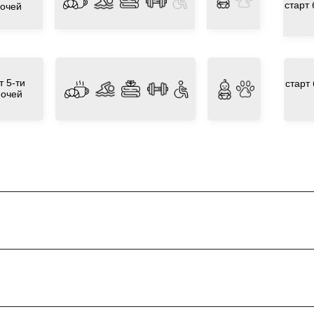
старт
очей
т 5-ти
старт
ночей