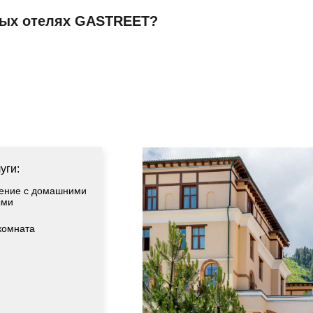
ных отелях GASTREET?
уги:
ение с домашними
ыми
комната