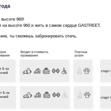
ты сможешь забронировать отель.
срок
Входит в стоимость
Платные
ивания
проживания
услуги
т 5-ти
старт
ночей
т 5-ти
ночей
старт