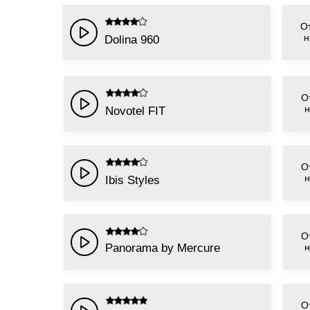
От
н
Dolina 960
О
н
Novotel FIT
О
н
Ibis Styles
О
Panorama by Mercure
н
О