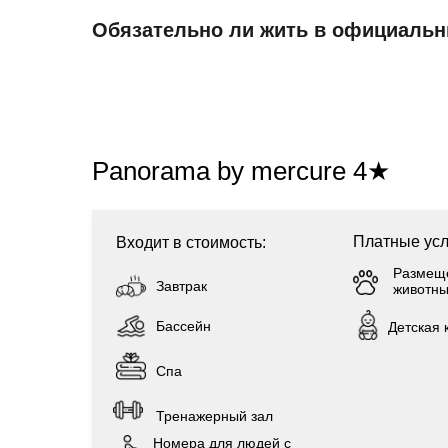
Обязательно ли жить в официаль
Panorama by mercure 4★
Платные усл
Входит в стоимость:
Размещ
Завтрак
животн
Бассейн
Детская 
Спа
Тренажерный зал
Номера для людей с