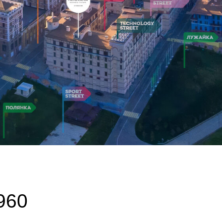
0
е 960!
ысоте 960 и жить в самом сердце GASTREET.