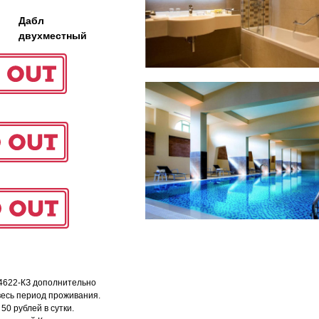
Дабл
двухместный
способы оплаты
договор оферта
treet — international restaurant show
аниченной ответственностью «сирокко»
оферта детского кемпа «гастрит
 г. сочи, ул. фадеева, д. 5, кв. 22
политика обработки персональ
5
 4622-КЗ дополнительно
весь период проживания.
50 рублей в сутки.