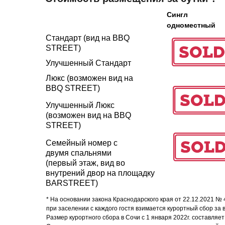
Сингл
одноместный
Стандарт (вид на BBQ
STREET)
Улучшенный Стандарт
Люкс (возможен вид на
BBQ STREET)
Улучшенный Люкс
(возможен вид на BBQ
STREET)
Семейный номер с
двумя спальнями
(первый этаж, вид во
8 800 700 93 20 (горячая линия) gas
услуги оказывает общество с огр
внутрений двор на площадку
BARSTREET)
354053, россия, краснодарский край,
инн 2320238493, огрн 116236605270
* На основании закона Краснодарского края от 22.12.2021 №
при заселении с каждого гостя взимается курортный сбор за 
Размер курортного сбора в Сочи с 1 января 2022г. составляет 