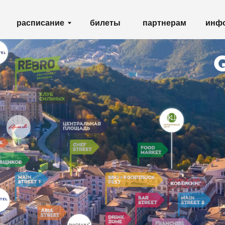
партнерам
списание
билеты
инфо
shop