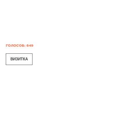
ГОЛОСОВ: 649
ВИЗИТКА