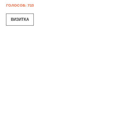
ГОЛОСОВ: 723
ВИЗИТКА