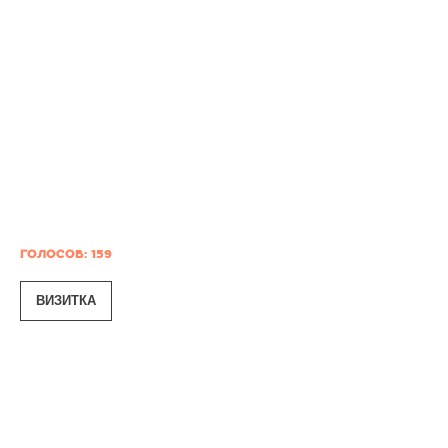
ГОЛОСОВ: 159
ВИЗИТКА