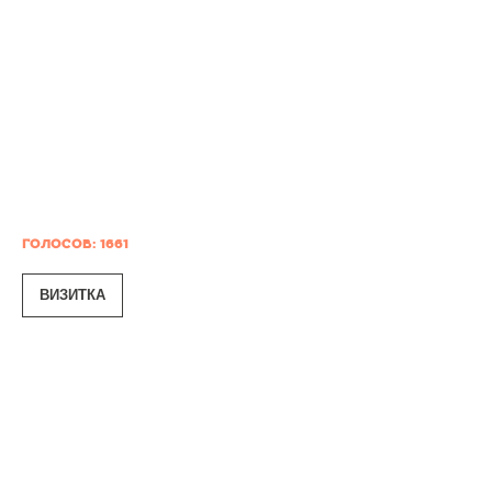
ГОЛОСОВ: 1661
ВИЗИТКА