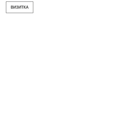
ВИЗИТКА