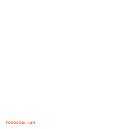
ГОЛОСОВ: 4254