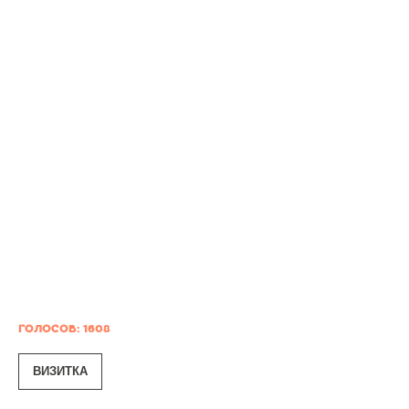
ГОЛОСОВ: 1608
ВИЗИТКА