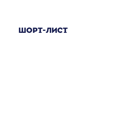
ШОРТ-ЛИСТ