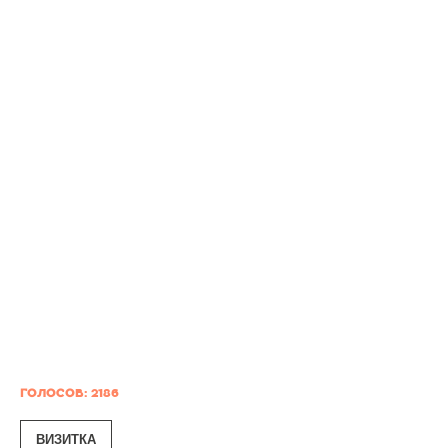
ГОЛОСОВ: 2186
ВИЗИТКА