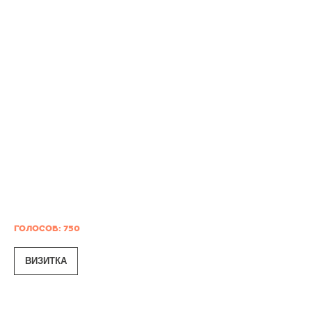
ГОЛОСОВ: 750
ВИЗИТКА