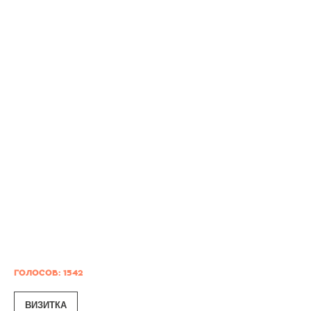
ГОЛОСОВ: 1542
ВИЗИТКА