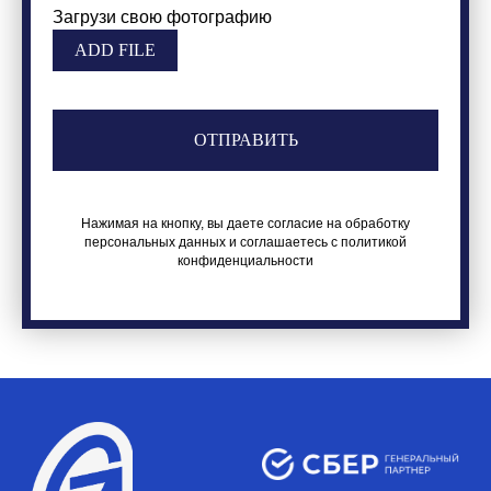
Загрузи свою фотографию
ADD FILE
ОТПРАВИТЬ
способы оплаты
договор оферта
оферта детского
кемпа «гастритик»
Нажимая на кнопку, вы даете согласие на обработку
персональных данных и соглашаетесь c политикой
политика обработки
конфиденциальности
персональных
данных
8 800 700 93 20 (горячая линия) gastreet — international
restaurant show
услуги оказывает общество с ограниченной
ответственностью «сирокко»
354053, россия, краснодарский край, г. сочи,
ул. фадеева, д. 5, кв. 22
инн 2320238493, огрн 1162366052705