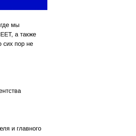
 где мы
EET, а также
 сих пор не
ентства
еля и главного