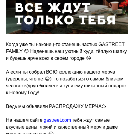
Когда уже ты наконец-то станешь частью GASTREET
FAMILY 😉 Наденешь наш уютный худи, тёплую шапку
и будешь ярче всех в своём городе 🤩
А если ты собрал ВСЮ коллекцию нашего мерча
(уверены, что нет😁), то позаботься о самом близком
человеке/друге/коллеге и купи ему шикарный подарок
к Новому Году!
Ведь мы объявили РАСПРОДАЖУ МЕРЧА🥳
На нашем сайте
gastreet.com
тебя ждут самые
вкусные цены, яркий и качественный мерч и даже
крутые аксессуары😉