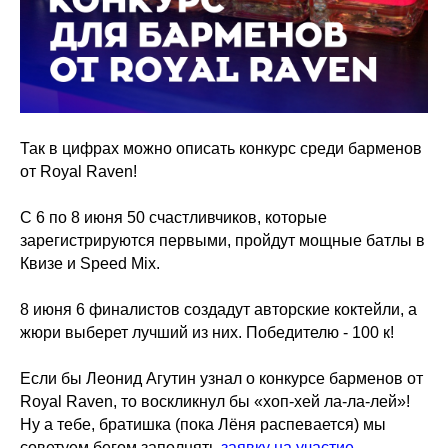
Так в цифрах можно описать конкурс среди барменов
от Royal Raven!
С 6 по 8 июня 50 счастливчиков, которые
зарегистрируются первыми, пройдут мощные батлы в
Квизе и Speed Mix.
8 июня 6 финалистов создадут авторские коктейли, а
жюри выберет лучший из них. Победителю - 100 к!
Если бы Леонид Агутин узнал о конкурсе барменов от
Royal Raven, то воскликнул бы «хоп-хей ла-ла-лей»!
Ну а тебе, братишка (пока Лёня распевается) мы
советуем бегом заполнять
заявку на участие
.