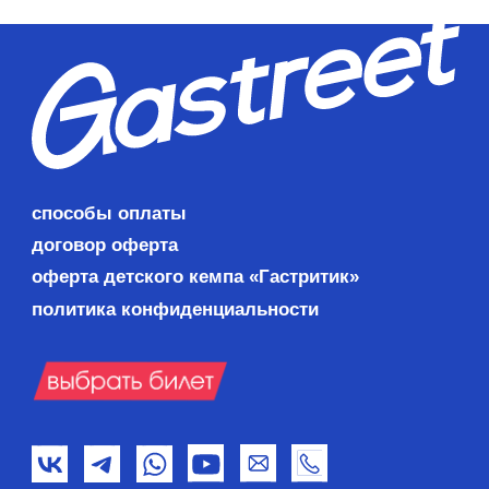
способы оплаты
договор оферта
оферта детского кемпа «Гастритик»
политика конфиденциальности
8 800 700 93 20 (Горячая линия) Gastreet —
International Restaurant Show
Услуги оказывает Общество с ограниченной
ответственностью «СИРОККО»
354053, Россия, Краснодарский край, г. Сочи, ул.
Фадеева, д. 5, кв. 22
ИНН 2320238493, ОГРН 1162366052705