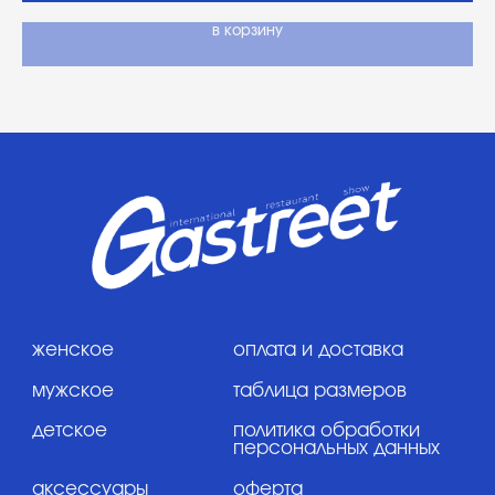
ул. фадеева, д. 5, кв. 22
инн 2320238493, огрн 1162366052705
в корзину