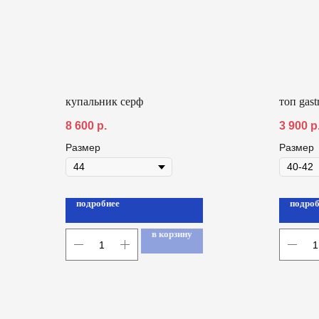
купальник серф
топ gast
8 600
р.
3 900
р
Размер
Размер
подробнее
подроб
в корзину
женское
оплата и доставка
мужское
таблица размеров