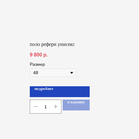
поло рефери унисекс
9 800
р.
Размер
подробнее
в корзину
всегда на связи
ternational
й ответственностью