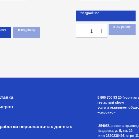
подробнее
в корзину
нее
в корзину
8 800 700 93 20 (горячая линия) gastreet — in
restaurant show
услуги оказывает общество с ограниченно
«сирокко»
354053, россия, краснодарский край, г. сочи
и персональных данных
фадеева, д. 5, кв. 22
инн 2320238493, огрн 1162366052705