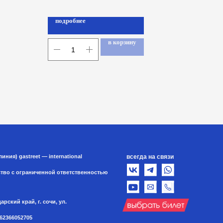
подробнее
в корзину
всегда на связи
ternational
й ответственностью
, ул.