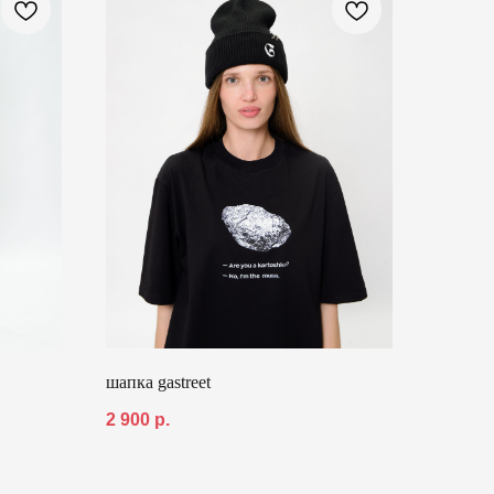
шапка gastreet
2 900
р.