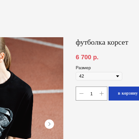
футболка корсет
6 700
р.
Размер
в корзину