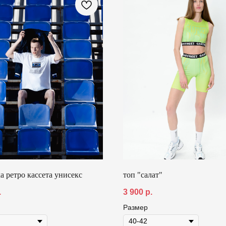
а ретро кассета унисекс
топ "салат"
.
3 900
р.
Размер