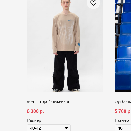
лонг "торс" бежевый
футболк
6 300
р.
5 700
р
Размер
Размер