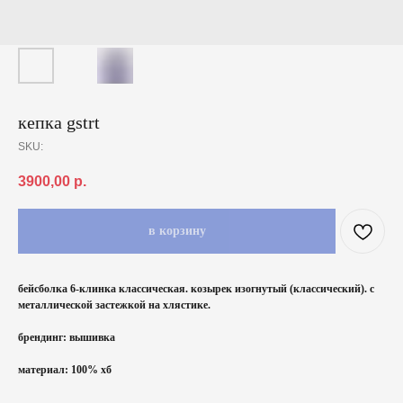
кепка gstrt
SKU:
3900,00
р.
в корзину
бейсболка 6-клинка классическая. козырек изогнутый (классический). с
металлической застежкой на хлястике.
брендинг: вышивка
материал: 100% хб